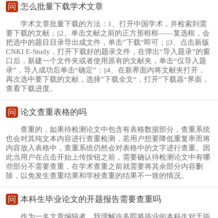
问
怎么批量下载学术文章
学术文章批量下载的方法：1、打开中国学术，并检索到需
要下载的文献；||2、单击文献之前的正方形框框——复选框，会
把选中的题目目录导出成文件，单击”下载“即可；||3、点击新版
CNKI E-Study，打开下载好的题录文件，在弹出“导入题录”的窗
口后，新建一个文件夹或者使用原有的文献夹，单击“仅导入题
录”，导入成功后单击“确定”；||4、在新界面内将文献夹打开，
再次选中要下载的文献，选择”下载全文“，打开”下载器“界面，
查看下载进度。
问
论文查重表格的吗
查重的，如果待检测论文中包含有表格数据部分，查重系统
也会对其纯文本内容进行查重检测，若用户想要降低重复率而将
内容放入表格中，查重系统仍然会对表格中的文字进行查重。因
此当用户在点击开始上传按钮之前，需要确认待检测论文中有哪
些部分不需要查重，在学术查重之前就需要将其余部分内容删
除，以免发生查重结果和学校查重的结果不一致的情况。
问
本科生毕业论文的开题报告需要查重吗
作为一名文章编辑者，我理解许多即将毕业的本科生对于毕