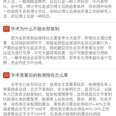
作人员，一般期限是两年。仅仅只是一种工作经历，不代表学
位。在中国，博士学位是成为博士后的必要条件，但在国外却有
一些虽然不具有博士学位，但却以博士后身份开展工作的研究人
员，所以博士后是一种经历。
问
学术为什么不能全部复制
因为全部复制会使得论文重复率大大提升，即使论文通过查
重，在后续的答辩环节，审核老师也会发现学生存在抄袭行为，
严重的会使学生延迟毕业。因此建议学生在学术查看论文时，可
以适当进行引用，不可大篇段落抄袭，也不可随意修改引用格
式，一般学校还会设置引用率的范围，若学生引用率超出这个范
围，也会判定为不合格。
问
学术查重后的检测报告怎么看
当学生们在写完论文，使用论文查重系统后，检测报告单上
查看很多信息：总文字复制比、全文标明引文、是否引证、去除
本人已发表文献复制比、提前检测预警等，这些就是总文字复制
比检测出来的重复率。检测单上会有绿色、黄色、橙色、红色字
体，绿色表示未检测到重合，黄色表示重合比例在0%-40%之间
或者重合文字大于1000字，橙色表示重合比例在40%-50%之间
或者重合文字大于5000字，红色表示检测到的重合比例在