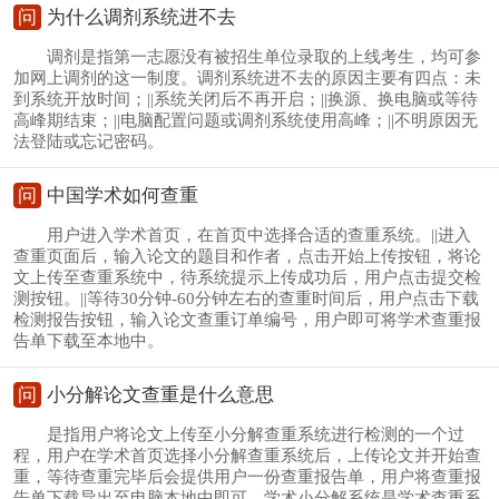
问
为什么调剂系统进不去
调剂是指第一志愿没有被招生单位录取的上线考生，均可参
加网上调剂的这一制度。调剂系统进不去的原因主要有四点：未
到系统开放时间；||系统关闭后不再开启；||换源、换电脑或等待
高峰期结束；||电脑配置问题或调剂系统使用高峰；||不明原因无
法登陆或忘记密码。
问
中国学术如何查重
用户进入学术首页，在首页中选择合适的查重系统。||进入
查重页面后，输入论文的题目和作者，点击开始上传按钮，将论
文上传至查重系统中，待系统提示上传成功后，用户点击提交检
测按钮。||等待30分钟-60分钟左右的查重时间后，用户点击下载
检测报告按钮，输入论文查重订单编号，用户即可将学术查重报
告单下载至本地中。
问
小分解论文查重是什么意思
是指用户将论文上传至小分解查重系统进行检测的一个过
程，用户在学术首页选择小分解查重系统后，上传论文并开始查
重，等待查重完毕后会提供用户一份查重报告单，用户将查重报
告单下载导出至电脑本地中即可。学术小分解系统是学术查重系