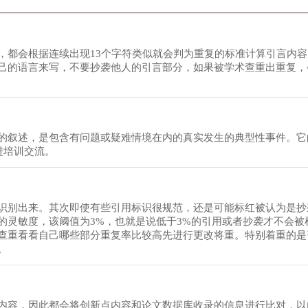
，都会根据连续出现13个字符类似就会判为重复的标准计算引言内
己的语言来写，不要抄袭他人的引言部分，如果被学术查重出重复，
的叙述，是包含有问题或疑难情境在内的真实发生的典型性事件。它
进培训交流。
识别出来。其次即使有些引用标识很规范，还是可能标红被认为是抄
的灵敏度，该阈值为3%，也就是说低于3%的引用或者抄袭才不会被
查重看看自己哪些部分重复率比较高先进行更改将重。特别着重的是
。
内容，因此都会将创新点内容和论文数据库收录的信息进行比对，以