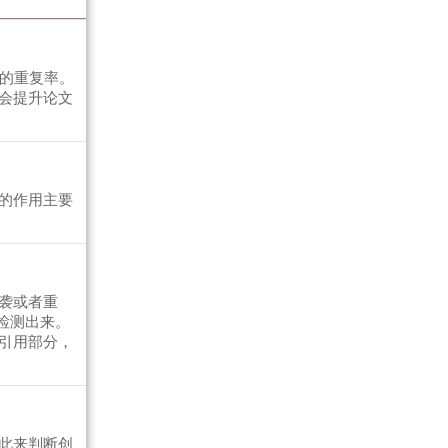
容的重复率。
会提升论文
的作用主要
袭或者重
检测出来。
引用部分，
此来判断创