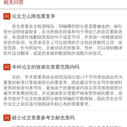
相关问答
问
论文怎么降低重复率
首先查看全文检测报告，明确哪些部分是需要修改的，标红
部分说明借鉴较多，应当把相关段落和句子用自己的语言重新表
述，有选择性地删除里面的句子或是字词，并添加一些顺接或转
折的关联词。在具体语言上可以使用的方法包括替换同义词、改
变思路、长句拆短句、主被动语态转换等。另外，可以借助翻译
软件适当翻译，或是把表格和数据制作成图片的形式。
问
本科论文的致谢在查重范围内吗
在的，学术查重系统会按照连续出现13个字符类似就会判为
重复的标准计算致谢部分的重复率。因此建议学生在写作致谢时
使用原创语句来书写，避免由于抄袭致谢内容从而导致致谢部分
被学术查重的情况，并且致谢部分需要严格按照学校的要求，很
多学校对于论文的致谢部分都有明确的字数限制，因此学生在写
作论文之前应该仔细阅读学校公布的查重要求。
问
硕士论文查重参考文献也查吗