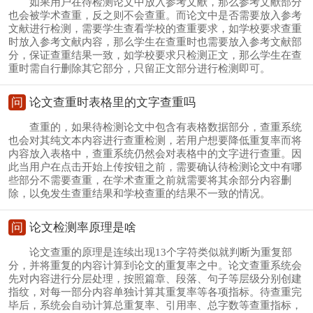
如果用户在待检测论文中放入参考文献，那么参考文献部分
也会被学术查重，反之则不会查重。而论文中是否需要放入参考
文献进行检测，需要学生查看学校的查重要求，如学校要求查重
时放入参考文献内容，那么学生在查重时也需要放入参考文献部
分，保证查重结果一致，如学校要求只检测正文，那么学生在查
重时需自行删除其它部分，只留正文部分进行检测即可。
问
论文查重时表格里的文字查重吗
查重的，如果待检测论文中包含有表格数据部分，查重系统
也会对其纯文本内容进行查重检测，若用户想要降低重复率而将
内容放入表格中，查重系统仍然会对表格中的文字进行查重。因
此当用户在点击开始上传按钮之前，需要确认待检测论文中有哪
些部分不需要查重，在学术查重之前就需要将其余部分内容删
除，以免发生查重结果和学校查重的结果不一致的情况。
问
论文检测率原理是啥
论文查重的原理是连续出现13个字符类似就判断为重复部
分，并将重复的内容计算到论文的重复率之中。论文查重系统会
先对内容进行分层处理，按照篇章、段落、句子等层级分别创建
指纹，对每一部分内容单独计算其重复率等各项指标。待查重完
毕后，系统会自动计算总重复率、引用率、总字数等查重指标，