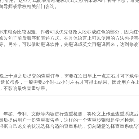
式进行引用。这些方式能够清晰地标识出文献的来源和作者等信息，避
向导师或学校相关部门咨询。
改起来就会比较困难。作者可以优先修改大段标成红色的部分，因为红
修改句子前后顺序和表述方式。在具体语言上可以使用的方法包括替
等。另外，可以借助翻译软件，先翻译成英文再翻译回来，达到修改
日晚上十点之后提交的查重订单，需要在次日早上十点左右才可下载
对延长很多，一般需要2小时-12小时左右才可得出结果。因此用户在
，不影响最终查重结果。
、年鉴、专利、文献等内容进行查重检测，将论文上传至查重系统后
最后提供用户一份查重报告单，这样的一个查重步骤就是学术检测。
根据自己论文的状况选择合适的查重系统，切勿随意选择查重系统导