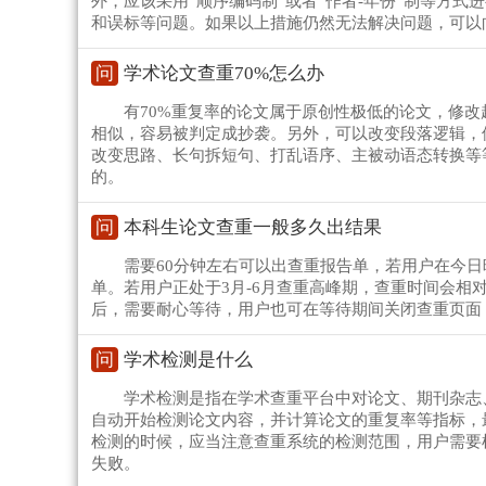
外，应该采用“顺序编码制”或者“作者-年份”制等方
和误标等问题。如果以上措施仍然无法解决问题，可以
问
学术论文查重70%怎么办
有70%重复率的论文属于原创性极低的论文，修
相似，容易被判定成抄袭。另外，可以改变段落逻辑，
改变思路、长句拆短句、打乱语序、主被动语态转换等
的。
问
本科生论文查重一般多久出结果
需要60分钟左右可以出查重报告单，若用户在今
单。若用户正处于3月-6月查重高峰期，查重时间会相
后，需要耐心等待，用户也可在等待期间关闭查重页面
问
学术检测是什么
学术检测是指在学术查重平台中对论文、期刊杂志
自动开始检测论文内容，并计算论文的重复率等指标，
检测的时候，应当注意查重系统的检测范围，用户需要
失败。