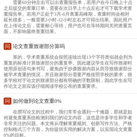
需要60分钟左右可以出查重报告单，若用户在今日晚上十点
之后提交的查重订单，需要在次日早上十点左右才可下载学术查
重报告单。若用户正处于3月-6月查重高峰期，查重时间会相对
延长很多，一般需要2小时-12小时左右才可得出结果。因此用户
在上传论文后，需要耐心等待，用户也可在等待期间关闭查重页
面，不影响最终查重结果。
问
论文查重致谢部分算吗
算的，学术查重系统会按照连续出现13个字符类似就会判为
重复的标准计算致谢部分的重复率。因此建议学生在写作致谢时
使用原创语句来书写，避免由于抄袭致谢内容从而导致致谢部分
被学术查重的情况，并且致谢部分需要严格按照学校的要求，很
多学校对于论文的致谢部分都有明确的字数限制，因此学生在写
作论文之前应该仔细阅读学校公布的查重要求。
问
如何做到论文查重0%
在撰写论文的过程中，我们常常会遇到一个难题，那就是如
何避免查重系统检测到我们的论文内容，这也是许多学生和学者
非常关注的问题。本文将从理解查重规则、创新写作方法、严格
控制格式三个方面，为你提供实用的解决方案，以实现论文查重
0%的目标。