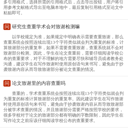
多引用格式，选择所需的引用格式后，点击导出按钮，用户将引
用参考文献格式导出至电脑本地中，最后复制引用格式至论文中
粘贴即可。
问
研究生查重学术会对致谢检测嘛
以学校规定为准，如果规定中明确表示需要查重致谢，那么
查重系统会按照连续出现13个字符类似就会判为重复的标准，计
算致谢部分的重复率，如果不需要查重致谢，查重系统就不会对
致谢部分检测。因此，学生在论文查重前，需要仔细阅读学校公
布的查重要求，对于不理解的地方需要尽快和辅导员或者教务处
沟通，建议学生在写作致谢时使用原创语句来书写，避免由于抄
袭致谢内容从而导致致谢部分被论文查重的情况。
问
论文致谢里的内容查重吗
查重的，学术查重系统会按照连续出现13个字符类似就会判
为重复的标准计算致谢部分的重复率。因此建议学生在写作致谢
时使用原创语句来书写，避免由于抄袭致谢内容从而导致致谢部
分被学术查重的情况，并且致谢部分需要严格按照学校的要求，
很多学校对于论文的致谢部分都有明确的字数限制，因此学生在
写作论文之前应该仔细阅读学校公布的查重要求。