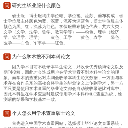
问
研究生毕业服什么颜色
硕士服、博士服均由学位帽、学位袍、流苏、垂布构成，硕
士学位服主体颜色为蓝、深蓝，流苏为深蓝色，博士学位服主体
颜色为黑、红，流苏为红色。学位服垂布颜色代表，共六大类：
文学（文学、法学、哲学、教育学等）——粉色、理学（经济
学、管理学、理学）——灰色、工学——黄色、农学——绿色、
医学——白色、军事学——红色。
问
为什么学术搜不到本科论文
因为学术目前不收录本科生论文，只收录优秀硕博论文以及
期刊投稿，因此才会造成用户在学术查看不到本科生论文的现
象。而学术的查重比对库则会收录本科生论文数据，一方面与学
术存在合作关系的高校会将学生的毕业论文上传到学术，另一方
面只要是使用学术查重的毕业论文都会自动被收录进比对库中。
因此本科生在学术查重时建议使用学术本科PMLC查重系统，检
测后的结果和学校基本一致。
问
个人怎么用学术查重硕士论文
首先进入中国学术查重网站，选择硕士毕业论文查重系统，