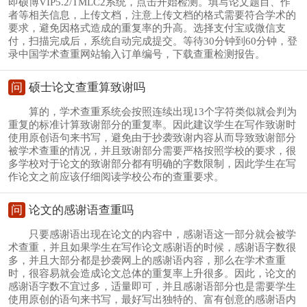
即硕博VIP5.2/TMLC2系统，点击开始检测。填写论文题目、作
者等相关信息，上传文档，注意上传文档的格式需要符合学术的
要求，避免因格式造成的重复率的升高。选择支付宝或微信支
付，扫描完成后，系统自动完成提交。等待30分钟到60分钟，登
录中国学术查重网站输入订单编号，下载查重检测报告。
问
硕士论文查重算致谢吗
算的，学术查重系统会按照连续出现13个字符类似就会判为
重复的标准计算致谢部分的重复率。因此建议学生在写作致谢时
使用原创语句来书写，避免由于抄袭致谢内容从而导致致谢部分
被学术查重的情况，并且致谢部分需要严格按照学校的要求，很
多学校对于论文的致谢部分都有明确的字数限制，因此学生在写
作论文之前应该仔细阅读学校公布的查重要求。
问
论文的感谢语查重吗
只要感谢语出现在论文的内容中，感谢语这一部分就会被学
术查重，并且如果学生在写作论文感谢语的时候，感谢语字数很
多，并且大部分都是抄袭网上的感谢语内容，那么在学术查重
时，很容易就会造成论文总体的重复率上升很多。因此，论文的
感谢语字数不宜过多，适量即可，并且感谢语部分也是需要学生
使用原创的语句来书写，最好写出独特的、富有创意的感谢语内