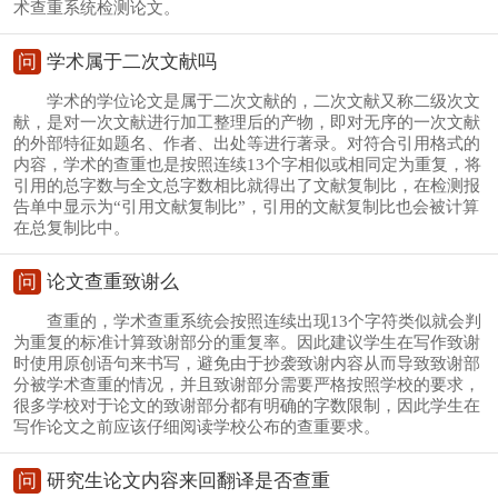
术查重系统检测论文。
问
学术属于二次文献吗
学术的学位论文是属于二次文献的，二次文献又称二级次文
献，是对一次文献进行加工整理后的产物，即对无序的一次文献
的外部特征如题名、作者、出处等进行著录。对符合引用格式的
内容，学术的查重也是按照连续13个字相似或相同定为重复，将
引用的总字数与全文总字数相比就得出了文献复制比，在检测报
告单中显示为“引用文献复制比”，引用的文献复制比也会被计算
在总复制比中。
问
论文查重致谢么
查重的，学术查重系统会按照连续出现13个字符类似就会判
为重复的标准计算致谢部分的重复率。因此建议学生在写作致谢
时使用原创语句来书写，避免由于抄袭致谢内容从而导致致谢部
分被学术查重的情况，并且致谢部分需要严格按照学校的要求，
很多学校对于论文的致谢部分都有明确的字数限制，因此学生在
写作论文之前应该仔细阅读学校公布的查重要求。
问
研究生论文内容来回翻译是否查重