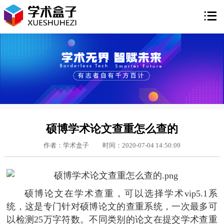

硕博学术论文查重怎么查的
作者：学术盒子
时间：2020-07-04 14:50:09
硕博论文在学术查重，可以选择学术vip5.1系
统，这是专门针对硕博论文的查重系统，一次最多可
以检测25万字符数。不同类别的论文在提交学术查重