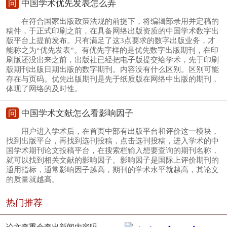
问
中国学术优先发表怎么弄
在符合国家出版政策法规的前提下，将编辑部录用并定稿的
稿件，于正式印刷之前，在具备网络出版资质的中国学术数字出
版平台上提前发布。只有满足了这3点要求的数字出版业务，才
能称之为“优先发表”。有优先字样的是优先数字出版期刊，在印
刷版还没出来之前，出版社已经把电子版提交给学术，先于印刷
版期刊出版日期出版的数字期刊。内容没有什么区别。区别可能
存在与页码。优先出版期刊是先于纸质版在网络中出版的期刊，
体现了网络的及时性。
问
中国学术文献怎么看影响因子
用户进入学术后，在首页中部有出版平台和评价这一模块，
找到出版平台，再找到选刊投稿，点击选刊投稿，进入学术的中
国学术期刊论文投稿平台，在搜索栏输入想要查询的期刊名称，
就可以找到相关文献的影响因子。影响因子是国际上评价期刊的
通用指标，通常影响因子越高，期刊的学术水平就越高，其论文
的质量就越高。
热门推荐
论文查重会查出新闻内容吗